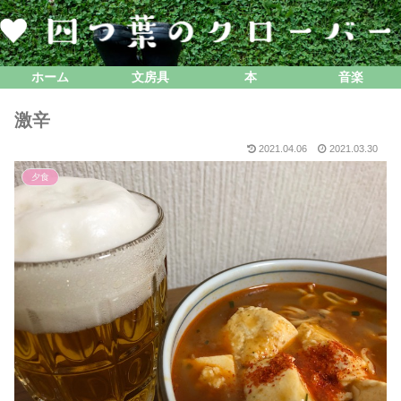
ホーム
文房具
本
音楽
激辛
2021.04.06
2021.03.30
夕食