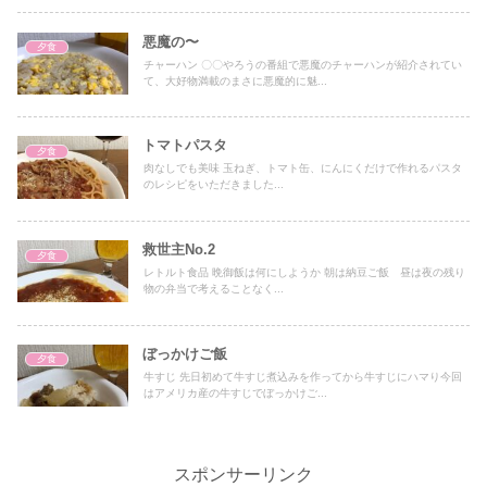
悪魔の〜
夕食
チャーハン 〇〇やろうの番組で悪魔のチャーハンが紹介されてい
て、大好物満載のまさに悪魔的に魅...
トマトパスタ
夕食
肉なしでも美味 玉ねぎ、トマト缶、にんにくだけで作れるパスタ
のレシピをいただきました...
救世主No.2
夕食
レトルト食品 晩御飯は何にしようか 朝は納豆ご飯 昼は夜の残り
物の弁当で考えることなく...
ぼっかけご飯
夕食
牛すじ 先日初めて牛すじ煮込みを作ってから牛すじにハマり今回
はアメリカ産の牛すじでぼっかけご...
スポンサーリンク