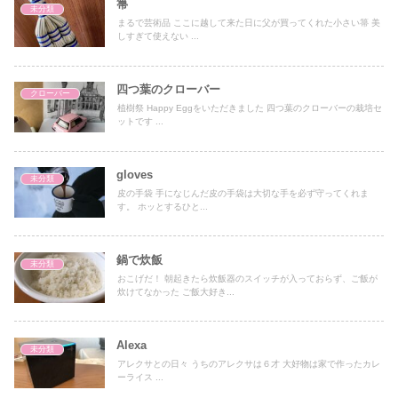
箒
未分類
まるで芸術品 ここに越して来た日に父が買ってくれた小さい箒 美
しすぎて使えない ...
四つ葉のクローバー
クローバー
植樹祭 Happy Eggをいただきました 四つ葉のクローバーの栽培セ
ットです ...
gloves
未分類
皮の手袋 手になじんだ皮の手袋は大切な手を必ず守ってくれま
す。 ホッとするひと...
鍋で炊飯
未分類
おこげだ！ 朝起きたら炊飯器のスイッチが入っておらず、ご飯が
炊けてなかった ご飯大好き...
Alexa
未分類
アレクサとの日々 うちのアレクサは６才 大好物は家で作ったカレ
ーライス ...