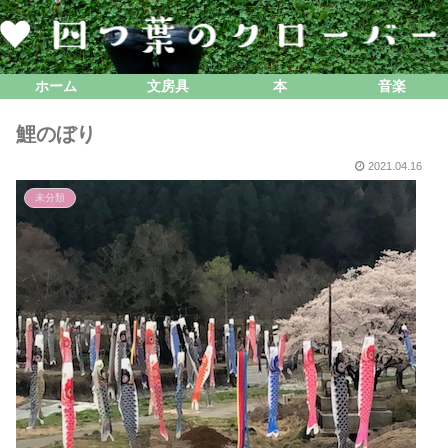
ホーム
文房具
本
音楽
鯉のぼり
2021.04.16
未分類