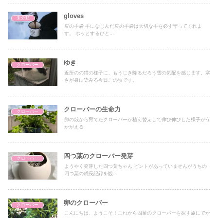
gloves
未分類
皮の手袋 手になじんだ皮の手袋は大切な手を必ず守ってくれま
す。 ホッとするひと...
ゆき
クローバー
近所のの猫の様子に、もうじき降るだろう雪の気配を感じます。寒
さが身に染みる今日この頃です。
クローバーの生命力
クローバー
卵の殻から育てたクローバーが植え替えして伸び伸びした様子がう
かがえる
四つ葉のクローバー発芽
クローバー
ようやく発芽した四つ葉ちゃん ピントがあっていませんがうちの
四つ葉の成長記録を観...
卵のクローバー
クローバー
こんにちは、ようこそ！これから四葉のクローバーを探す旅にでか